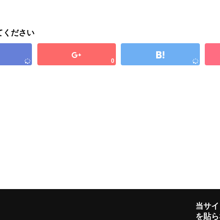
てください
0
当サイ
を貼ら