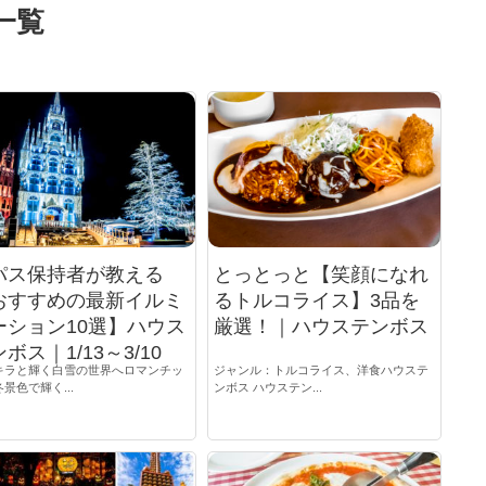
一覧
パス保持者が教える
とっとっと【笑顔になれ
おすすめの最新イルミ
るトルコライス】3品を
ーション10選】ハウス
厳選！｜ハウステンボス
ボス｜1/13～3/10
キラと輝く白雪の世界へロマンチッ
ジャンル：トルコライス、洋食ハウステ
景色で輝く...
ンボス ハウステン...