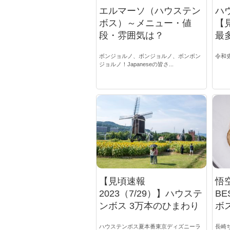
エルマーソ（ハウステン
ハ
ボス）～メニュー・値
【
段・雰囲気は？
最多
ボンジョルノ、ボンジョルノ、ボンボン
令和史
ジョルノ！Japaneseの皆さ...
【見頃速報
悟
2023（7/29）】ハウステ
B
ンボス 3万本のひまわり
ボ
ハウステンボス夏本番東京ディズニーラ
長崎