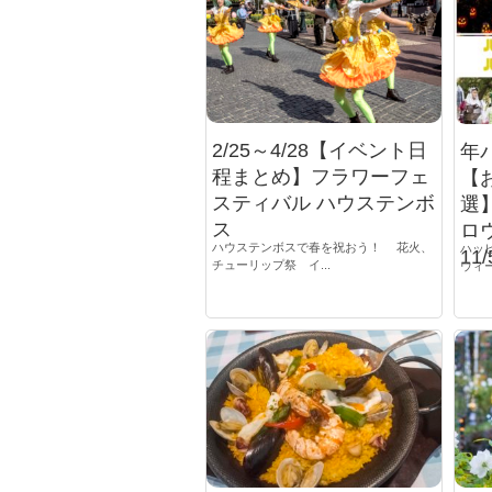
2/25～4/28【イベント日
年
程まとめ】フラワーフェ
【
スティバル ハウステンボ
選
ス
ロウ
ハウステンボスで春を祝おう！ 花火、
ハッ
11/
チューリップ祭 イ...
ウィー