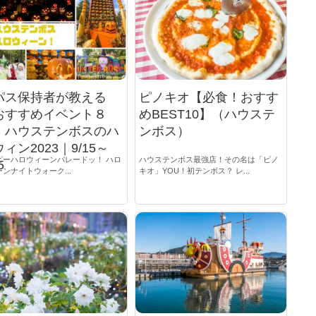
パス保持者が教える
ピノキオ【必食！おすす
おすすめイベント８
めBEST10】（ハウステ
】ハウステンボスのハ
ンボス）
ィン2023｜9/15～
ピーハロウィーンパレードッ！ ハロ
ハウステンボス最強店！その名は「ピノ
5
ンナイトウォーク...
キオ」YOU！初テンボス？ レ...