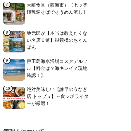
大町食堂（西海市）【七ツ釜
鍾乳洞そばでそうめん流し】
地元民が【本当は教えたくな
い名店６選】眼鏡橋のちゃん
ぽん
伊王島海水浴場コスタデルソ
ル【料金は？海キレイ？現地
確認！】
絶対美味しい【諫早のうなぎ
店 トップ５】～食レポライタ
ーが厳選！