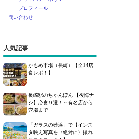
プロフィール
問い合わせ
人気記事
かもめ市場（長崎）【全14店
食レポ！】
長崎駅のちゃんぽん 【後悔ナ
シ】必食９選！～有名店から
穴場まで
「ガラスの砂浜」で【インス
タ映え写真を〈絶対に〉撮れ