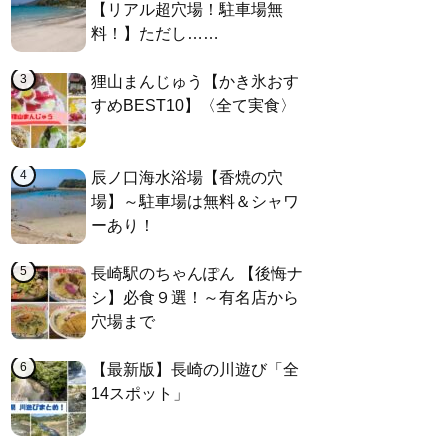
【リアル超穴場！駐車場無
料！】ただし……
狸山まんじゅう【かき氷おす
すめBEST10】〈全て実食〉
辰ノ口海水浴場【香焼の穴
場】～駐車場は無料＆シャワ
ーあり！
長崎駅のちゃんぽん 【後悔ナ
シ】必食９選！～有名店から
穴場まで
【最新版】長崎の川遊び「全
14スポット」