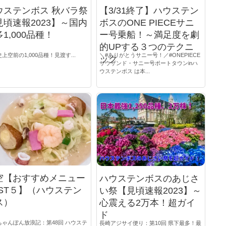
ウステンボス 秋バラ祭
【3/31終了】ハウステン
見頃速報2023】～国内
ボスのONE PIECEサニ
1,000品種！
ー号乗船！～満足度を劇
的UPする３つのテクニ
上空前の1,000品種！見渡す...
＼#ありがとうサニー号！／#ONEPIECE
ック
サウザンド・サニー号ポートタウンinハ
ウステンボス は本...
空【おすすめメニュー
ハウステンボスのあじさ
EST５】（ハウステン
い祭【見頃速報2023】～
ス）
心震える2万本！超ガイ
ド
ちゃんぽん放浪記：第48回 ハウステ
長崎アジサイ便り：第10回 県下最多！最