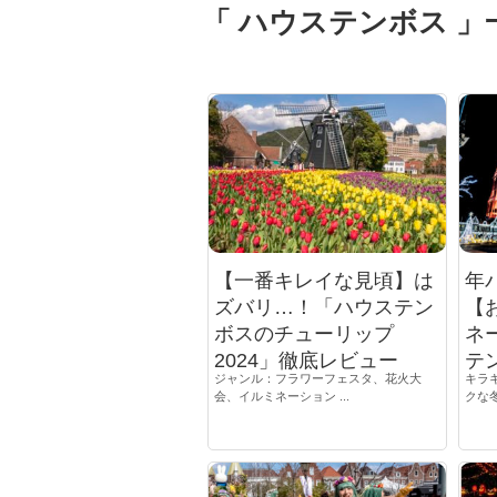
「 ハウステンボス 」
【一番キレイな見頃】は
年
ズバリ…！「ハウステン
【
ボスのチューリップ
ネ
2024」徹底レビュー
テン
ジャンル：フラワーフェスタ、花火大
キラ
会、イルミネーション ...
クな冬