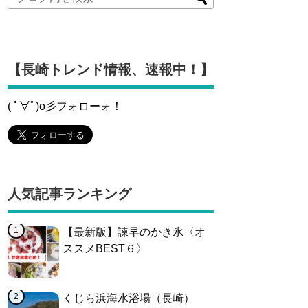
【長崎トレンド情報、速報中！】
( ﾟ∀ﾟ)o彡フォローォ！
人気記事ランキング
【最新版】諫早のかき氷〈オ
ススメBEST６〉
くじら浜海水浴場（長崎）