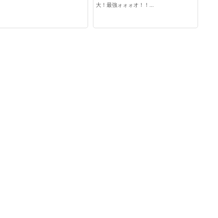
大！最強ォォォオ！！...