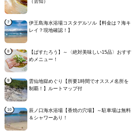
（雲仙）
伊王島海水浴場コスタデルソル【料金は？海キ
レイ？現地確認！】
【ぱすたろう】～〈絶対美味しい15品〉おすす
めメニュー！
雲仙地獄めぐり【所要1時間でオススメ名所を
制覇！】ルートマップ付
辰ノ口海水浴場【香焼の穴場】～駐車場は無料
＆シャワーあり！