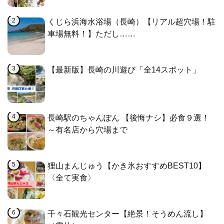
くじら浜海水浴場（長崎）【リアル超穴場！駐
車場無料！】ただし……
【最新版】長崎の川遊び「全14スポット」
長崎駅のちゃんぽん 【後悔ナシ】必食９選！
～有名店から穴場まで
狸山まんじゅう【かき氷おすすめBEST10】
〈全て実食〉
千々石観光センター【絶景！そうめん流し】