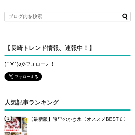
【長崎トレンド情報、速報中！】
( ﾟ∀ﾟ)o彡フォローォ！
人気記事ランキング
【最新版】諫早のかき氷〈オススメBEST６〉