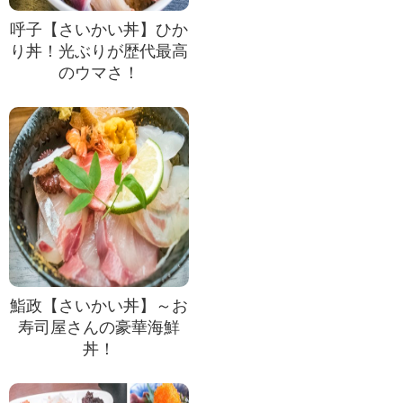
呼子【さいかい丼】ひか
り丼！光ぶりが歴代最高
のウマさ！
鮨政【さいかい丼】～お
寿司屋さんの豪華海鮮
丼！