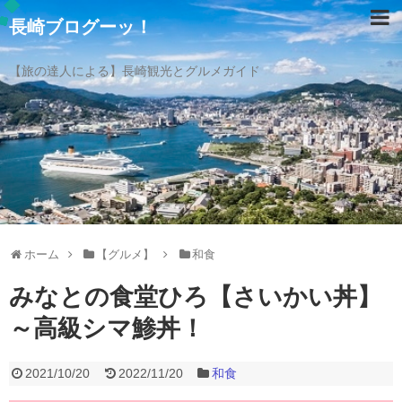
長崎ブログーッ！
【旅の達人による】長崎観光とグルメガイド
ホーム
【グルメ】
和食
みなとの食堂ひろ【さいかい丼】
～高級シマ鯵丼！
2021/10/20
2022/11/20
和食