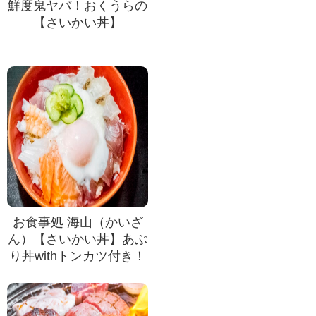
鮮度鬼ヤバ！おくうらの
【さいかい丼】
お食事処 海山（かいざ
ん）【さいかい丼】あぶ
り丼withトンカツ付き！