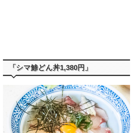
「シマ鯵どん丼1,380円」