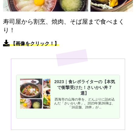
寿司屋から割烹、焼肉、そば屋まで食べまく
り！
【画像をクリック！】
2023｜食レポライターの【本気
で衝撃受けた！さいかい丼７
選】
西海市の山海の幸を、どんぶりに詰め込
んだ「さいかい丼」。2023年第26弾は、
「16店舗、28丼」が...