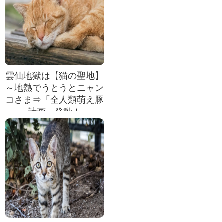
雲仙地獄は【猫の聖地】
～地熱でうとうとニャン
コさま⇒「全人類萌え豚
計画」発動！