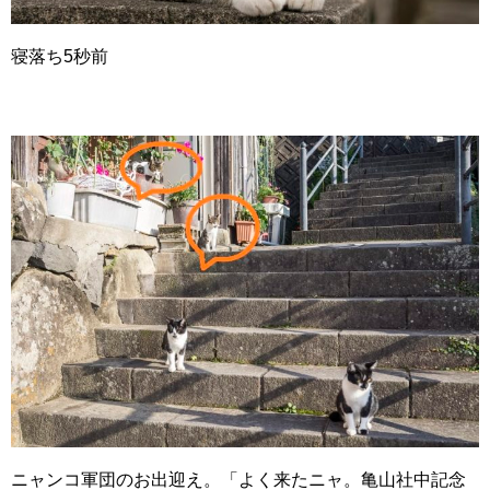
寝落ち5秒前
ニャンコ軍団のお出迎え。「よく来たニャ。亀山社中記念