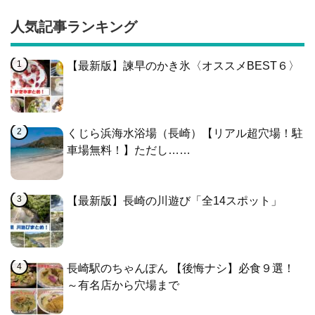
人気記事ランキング
【最新版】諫早のかき氷〈オススメBEST６〉
くじら浜海水浴場（長崎）【リアル超穴場！駐
車場無料！】ただし……
【最新版】長崎の川遊び「全14スポット」
長崎駅のちゃんぽん 【後悔ナシ】必食９選！
～有名店から穴場まで