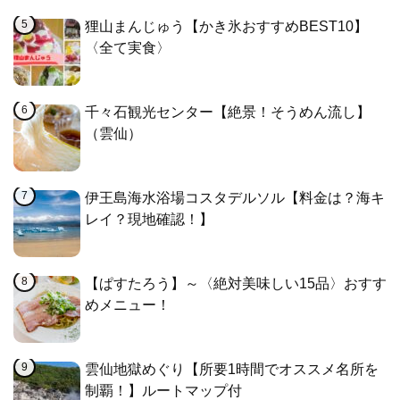
狸山まんじゅう【かき氷おすすめBEST10】
〈全て実食〉
千々石観光センター【絶景！そうめん流し】
（雲仙）
伊王島海水浴場コスタデルソル【料金は？海キ
レイ？現地確認！】
【ぱすたろう】～〈絶対美味しい15品〉おすす
めメニュー！
雲仙地獄めぐり【所要1時間でオススメ名所を
制覇！】ルートマップ付