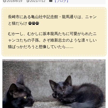
2018/8/19
2021/7/12
【ブログ】
長崎市にある亀山社中記念館・龍馬通りは、ニャン
と猫だらけ
むかーし、むかしに坂本龍馬たちに可愛がられたニ
ャンコたちの子孫。さぞ維新志士のような凛々しい
猫ばっかだろうと想像していたら……