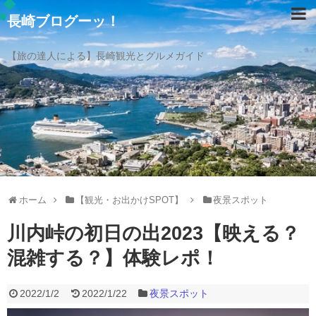
長崎ブログーッ！
【旅の達人による】長崎観光とグルメガイド
ホーム
【観光・お出かけSPOT】
夜景スポット
川内峠の初日の出2023【映える？
混雑する？】体験レポ！
2022/1/2
2022/1/22
夜景スポット