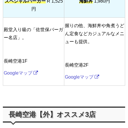
スペシャルバーガー
R 1,525
海鮮丼
1,980円
円
握りの他、海鮮丼や角煮うど
殿堂入り級の「佐世保バーガ
ん定食などカジュアルなメニ
ー名店」。
ューも提供。
長崎空港1F
長崎空港2F
Googleマップ
Googleマップ
長崎空港【外】オススメ3店