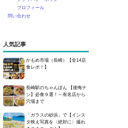
プロフィール
問い合わせ
人気記事
かもめ市場（長崎）【全14店
食レポ！】
長崎駅のちゃんぽん 【後悔ナ
シ】必食９選！～有名店から
穴場まで
「ガラスの砂浜」で【インス
タ映え写真を〈絶対に〉撮れ