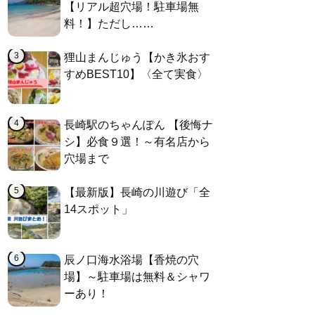
【リアル超穴場！駐車場無
料！】ただし……
狸山まんじゅう【かき氷おす
すめBEST10】〈全て実食〉
長崎駅のちゃんぽん 【後悔ナ
シ】必食９選！～有名店から
穴場まで
【最新版】長崎の川遊び「全
14スポット」
辰ノ口海水浴場【香焼の穴
場】～駐車場は無料＆シャワ
ーあり！