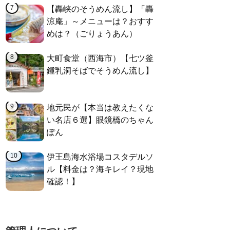
【轟峡のそうめん流し】「轟
涼庵」～メニューは？おすす
めは？（ごりょうあん）
大町食堂（西海市）【七ツ釜
鍾乳洞そばでそうめん流し】
地元民が【本当は教えたくな
い名店６選】眼鏡橋のちゃん
ぽん
伊王島海水浴場コスタデルソ
ル【料金は？海キレイ？現地
確認！】