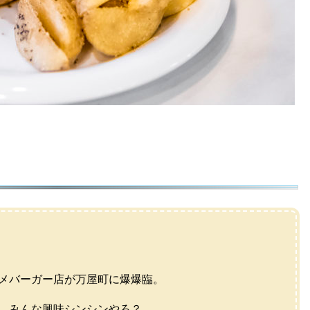
）
メバーガー店が万屋町に爆爆臨。
、みんな興味シンシンやろ？