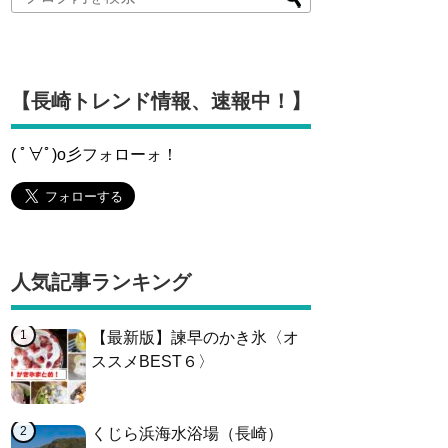
【長崎トレンド情報、速報中！】
( ﾟ∀ﾟ)o彡フォローォ！
人気記事ランキング
【最新版】諫早のかき氷〈オ
ススメBEST６〉
くじら浜海水浴場（長崎）