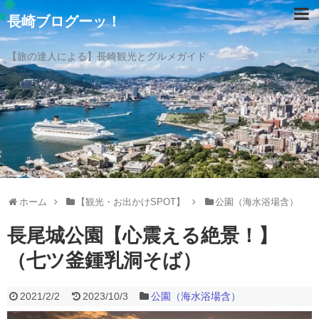
長崎ブログーッ！
【旅の達人による】長崎観光とグルメガイド
ホーム
【観光・お出かけSPOT】
公園（海水浴場含）
長尾城公園【心震える絶景！】
（七ツ釜鍾乳洞そば）
2021/2/2
2023/10/3
公園（海水浴場含）