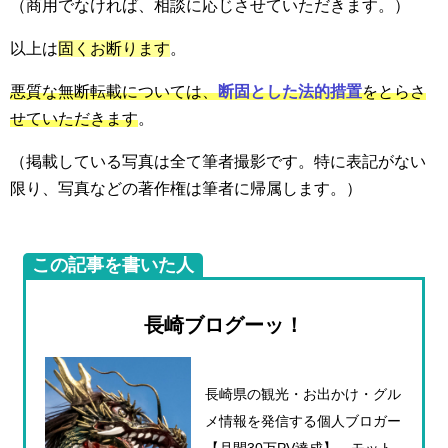
（商用でなければ、相談に応じさせていただきます。）
以上は
固くお断ります
。
悪質な無断転載については、
断固とした法的措置
をとらさ
せていただきます
。
（掲載している写真は全て筆者撮影です。特に表記がない
限り、写真などの著作権は筆者に帰属します。）
この記事を書いた人
長崎ブログーッ！
長崎県の観光・お出かけ・グル
メ情報を発信する個人ブロガー