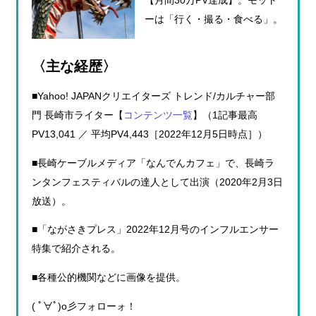
【月間30万PV達成】。モット
ーは「行く・撮る・食べる」。
〈主な経歴〉
■Yahoo! JAPANクリエイターズ トレンド/カルチャー部
門 長崎市ライター【
コンテンツ一覧
】（1記事最高
PV13,041 ／ 平均PV4,443［2022年12月5日時点］）
■長崎ケーブルメディア「なんでんカフェ」で、長崎ラ
ンタンフェスティバルの達人として出演（2020年2月3日
放送）。
■「ながさきプレス」2022年12月号のインフルエンサー
特集で紹介される。
■各種公的機関などに画像を提供。
( ﾟ∀ﾟ)o彡フォローォ！