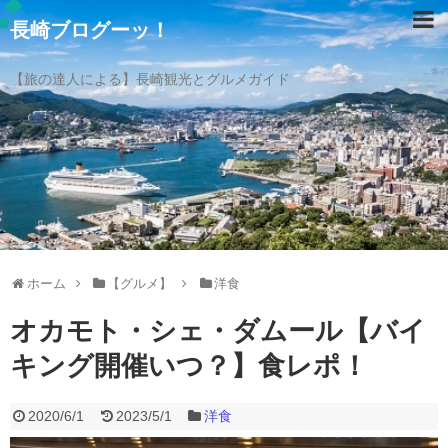
長崎ブログーッ！
【旅の達人による】長崎観光とグルメガイド
ホーム
【グルメ】
洋食
オカモト・シェ・ダムール【バイ
キング開催いつ？】食レポ！
2020/6/1
2023/5/1
洋食