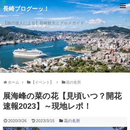
長崎ブログーッ！
【旅の達人による】長崎観光とグルメガイド
ホーム
【イベント】
花の名所
展海峰の菜の花【見頃いつ？開花
速報2023】～現地レポ！
2020/3/26
2023/3/15
花の名所