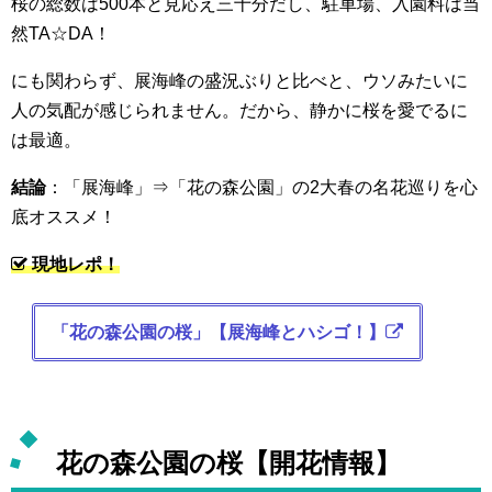
桜の総数は500本と見応え三十分だし、駐車場、入園料は当
然TA☆DA！
にも関わらず、展海峰の盛況ぶりと比べと、ウソみたいに
人の気配が感じられません。だから、静かに桜を愛でるに
は最適。
結論
：「展海峰」⇒「花の森公園」の2大春の名花巡りを心
底オススメ！
現地レポ！
「花の森公園の桜」【展海峰とハシゴ！】
花の森公園の桜【開花情報】