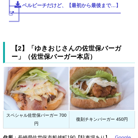
ベルビーチだけど、【最初から最後まで…】
【2】「ゆきおじさんの佐世保バーガ
ー」（佐世保バーガー本店）
スペシャル佐世保バーガー 700
復刻チキンバーガー 450円
円
住所
：長崎県佐世保市船越町190【駐車場あり】
Google