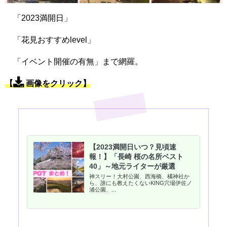
「2023満開日」
「花見おすすめlevel」
「イベント開催の有無」まで網羅。
【
画像をクリック】
【2023満開日いつ？見頃速
報！】「長崎 桜の名所ベスト
40」～地元ライターが厳選
神スリー！大村公園、西海橋、橘神社か
ら、誰にも教えたくないKING穴場伊佐ノ
浦公園、...