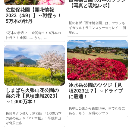
【写真と現地レポ】
佐世保花園【開花情報
2023（4/9）】～戦慄ッ！
5万本の牡丹
桜の名所「西海橋公園」は、ツツジも
ギガウルトラモンスター☆キレイ！ 例
年の...
5万本の牡丹？！ 金閣寺？！ 5万本の
牡丹？！ 金閣…… うん、...
冷水岳公園のツツジ【見
しまばら火張山花公園の
頃2023は？】～ドライブ
菜の花【見頃速報2023】
に最適！
～1,000万本！
長串山公園から距離8km、車で20分に
ある、もう一か所のツツジ...
長崎サクラ便り：第72回 「1,000万本
の菜の花」＆「200本桜」！平成新山
が背景に広...