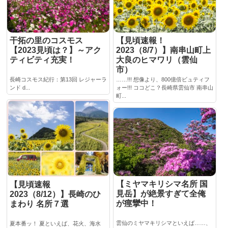
干拓の里のコスモス
【見頃速報！
【2023見頃は？】～アク
2023（8/7）】南串山町上
ティビティ充実！
大良のヒマワリ（雲仙
市）
長崎コスモス紀行：第13回 レジャーラ
……!!! 想像より、800億倍ビュティフ
ンド d...
ォー!!! ココどこ？長崎県雲仙市 南串山
町...
【ミヤマキリシマ名所 国
【見頃速報
見岳】が絶景すぎて全俺
2023（8/12）】長崎のひ
が痙攣中！
まわり 名所７選
雲仙のミヤマキリシマといえば……、
夏本番ッ！ 夏といえば、花火、海水