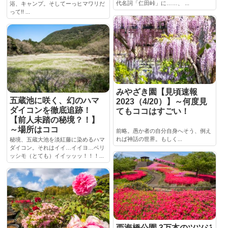
代名詞「仁田峠」に……、 ...
浴、キャンプ。そしてーっヒマワリだ
って!! ...
みやざき園【見頃速報
五蔵池に咲く、幻のハマ
2023（4/20）】～何度見
ダイコンを徹底追跡！
てもココはすごい！
【前人未踏の秘境？！】
～場所はココ
前略。愚か者の自分自身へそう、例え
れば神話の世界。もしく...
秘境、五蔵大池を淡紅藤に染めるハマ
ダイコン。それはイイ…イイヨ…ベリ
ッシモ（とても）イイッッッ！！！...
西海橋公園 3万本のツツジ