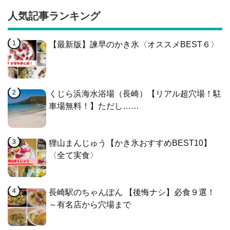
人気記事ランキング
【最新版】諫早のかき氷〈オススメBEST６〉
くじら浜海水浴場（長崎）【リアル超穴場！駐
車場無料！】ただし……
狸山まんじゅう【かき氷おすすめBEST10】
〈全て実食〉
長崎駅のちゃんぽん 【後悔ナシ】必食９選！
～有名店から穴場まで