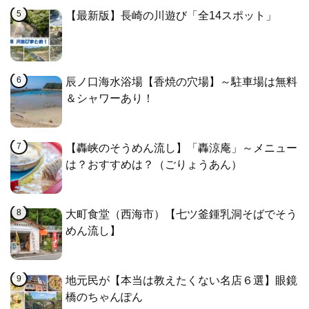
【最新版】長崎の川遊び「全14スポット」
辰ノ口海水浴場【香焼の穴場】～駐車場は無料
＆シャワーあり！
【轟峡のそうめん流し】「轟涼庵」～メニュー
は？おすすめは？（ごりょうあん）
大町食堂（西海市）【七ツ釜鍾乳洞そばでそう
めん流し】
地元民が【本当は教えたくない名店６選】眼鏡
橋のちゃんぽん