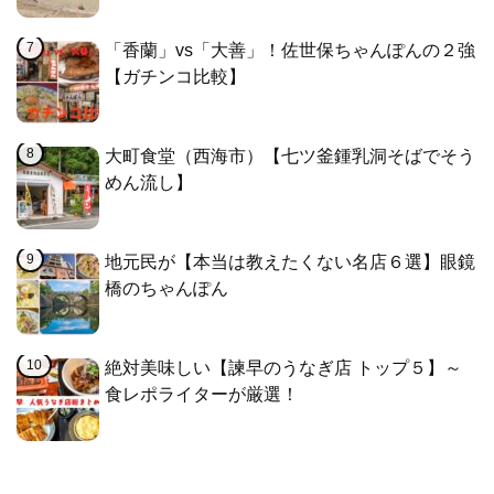
「香蘭」vs「大善」！佐世保ちゃんぽんの２強
【ガチンコ比較】
大町食堂（西海市）【七ツ釜鍾乳洞そばでそう
めん流し】
地元民が【本当は教えたくない名店６選】眼鏡
橋のちゃんぽん
絶対美味しい【諫早のうなぎ店 トップ５】～
食レポライターが厳選！