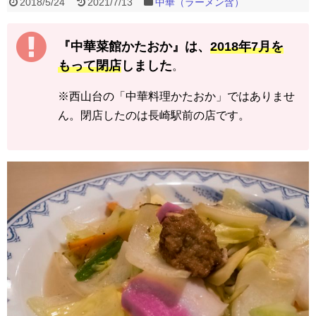
2018/5/24
2021/7/13
中華（ラーメン含）
『中華菜館かたおか』は、
2018年7月を
もって閉店
しました
。
※西山台の「中華料理かたおか」ではありませ
ん。閉店したのは長崎駅前の店です。