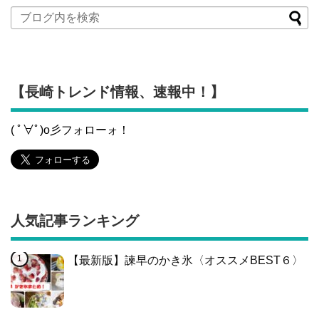
【長崎トレンド情報、速報中！】
( ﾟ∀ﾟ)o彡フォローォ！
人気記事ランキング
【最新版】諫早のかき氷〈オススメBEST６〉