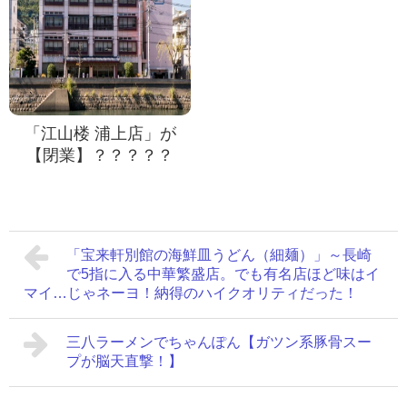
「江山楼 浦上店」が
【閉業】？？？？？
「宝来軒別館の海鮮皿うどん（細麺）」～長崎
で5指に入る中華繁盛店。でも有名店ほど味はイ
マイ…じゃネーヨ！納得のハイクオリティだった！
三八ラーメンでちゃんぽん【ガツン系豚骨スー
プが脳天直撃！】