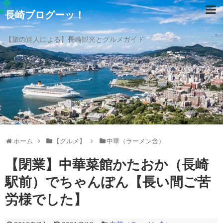
長崎ブログーッ！
【旅の達人による】長崎観光とグルメガイド
ホーム
【グルメ】
中華（ラーメン含）
【閉業】中華菜館かたおか（長崎
駅前）でちゃんぽん【長い間ご苦
労様でした】