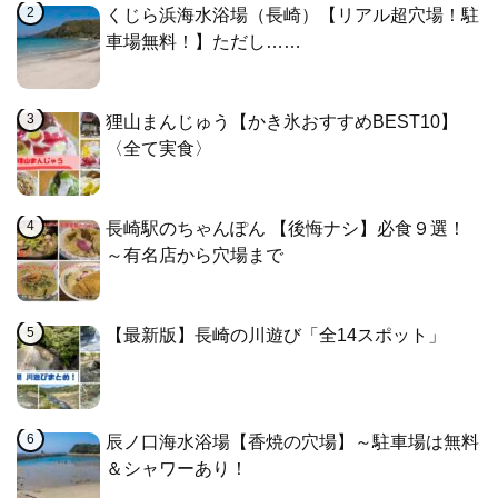
くじら浜海水浴場（長崎）【リアル超穴場！駐
車場無料！】ただし……
狸山まんじゅう【かき氷おすすめBEST10】
〈全て実食〉
長崎駅のちゃんぽん 【後悔ナシ】必食９選！
～有名店から穴場まで
【最新版】長崎の川遊び「全14スポット」
辰ノ口海水浴場【香焼の穴場】～駐車場は無料
＆シャワーあり！