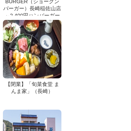
BURGER（ショーグン
バーガー）長崎稲佐山店
～2,400円ハンバーガー
爆食
【閉業】「旬菜食堂 ま
んま家」（長崎）