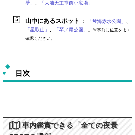
壁」
、
「大浦天主堂前小広場」
山中にあるスポット
：
「琴海赤水公園」
、
「星取山」
、
「琴ノ尾公園」
。
※事前に位置をよく
確認ください。
目次
車内鑑賞できる「全ての夜景