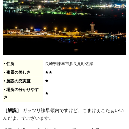
• 住所
長崎県諫早市多良見町佐瀬
• 夜景の美しさ
• 施設の充実度
• 場所の分かりやす
さ
［解説］
ガッツリ諫早領内ですけど、こまけぇこたぁいい
んだよ、でございます。