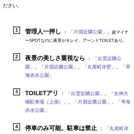
ださい。
管理人一押し
：
「片淵近隣公園」
。
超マイナ
ーSPOTなのに夜景がキレイ。アーンドTOILETあり。
夜景の美しさ重視なら
：
「出雲近隣公
園」
、
「片淵近隣公園」
、
「丸尾町岸壁」
、
「琴
海赤水公園」
TOILETアリ
：
「出雲近隣公園」
、
「女神大
橋駐車場（上側）」
、
「片淵近隣公園」
、
「琴海
赤水公園」
停車のみ可能。駐車は禁止
：
「丸尾町岸