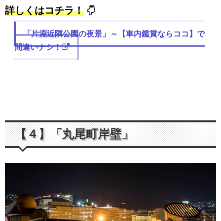
詳しくはコチラ！
「片淵近隣公園の夜景」～【車内鑑賞ならココ】で
間違いナシ！
【４】「丸尾町岸壁」