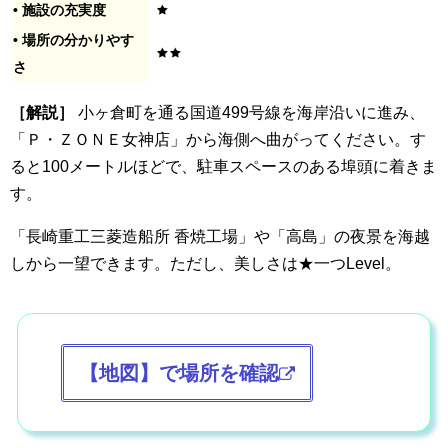
• 施設の充実度
• 場所の分かりやす
さ
［解説］
小ヶ倉町を通る国道499号線を海岸沿いに進み、
「Ｐ・ＺＯＮＥ女神店」から海側へ曲がってください。す
ると100メートルほどで、駐車スペースのある埠頭に着きま
す。
「長崎重工三菱造船所 香焼工場」や「高島」の夜景を海越
しから一望できます。ただし、美しさは★一つLevel。
【地図】で場所を確認