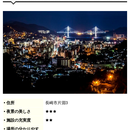
• 住所
長崎市片淵3
• 夜景の美しさ
• 施設の充実度
• 場所の分かりやす