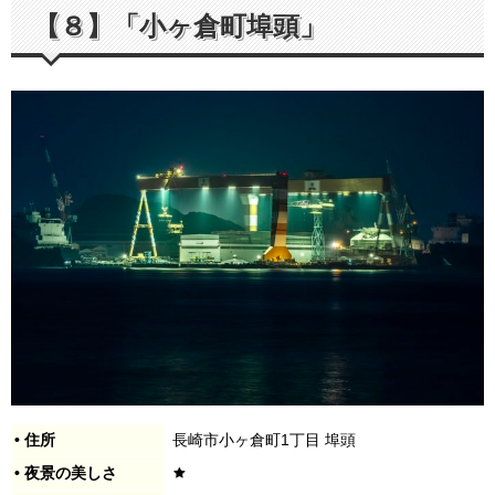
【８】「小ヶ倉町埠頭」
• 住所
長崎市小ヶ倉町1丁目 埠頭
• 夜景の美しさ