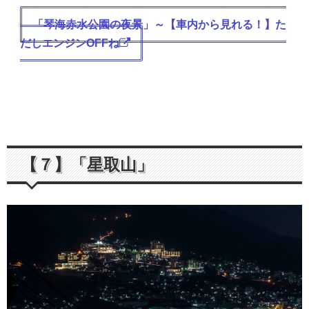
「琴海赤水公園の夜景」～【車内から見れる！】た
だしエンジンOFFね
【７】「星取山」