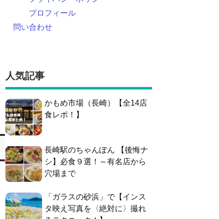
プロフィール
問い合わせ
人気記事
かもめ市場（長崎）【全14店
食レポ！】
長崎駅のちゃんぽん 【後悔ナ
シ】必食９選！～有名店から
穴場まで
「ガラスの砂浜」で【インス
タ映え写真を〈絶対に〉撮れ