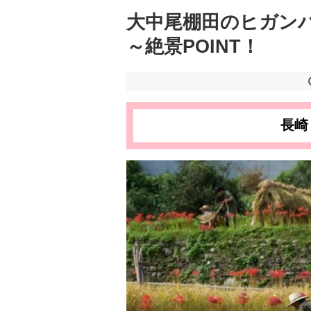
大中尾棚田のヒガンバナ
～絶景POINT！
長崎