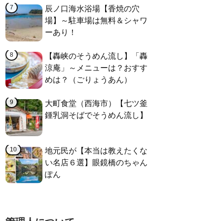
辰ノ口海水浴場【香焼の穴
場】～駐車場は無料＆シャワ
ーあり！
【轟峡のそうめん流し】「轟
涼庵」～メニューは？おすす
めは？（ごりょうあん）
大町食堂（西海市）【七ツ釜
鍾乳洞そばでそうめん流し】
地元民が【本当は教えたくな
い名店６選】眼鏡橋のちゃん
ぽん