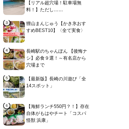
【リアル超穴場！駐車場無
料！】ただし……
狸山まんじゅう【かき氷おす
すめBEST10】〈全て実食〉
長崎駅のちゃんぽん 【後悔ナ
シ】必食９選！～有名店から
穴場まで
【最新版】長崎の川遊び「全
14スポット」
【海鮮ランチ550円？！】存在
自体がもはやチート「コスパ
怪獣 浜康」