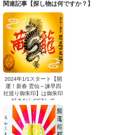
関連記事【探し物は何ですか？】
2024年1/1スタート【開
運！新春 雲仙～諫早四
社巡り御朱印】は御朱印
好きならGETして