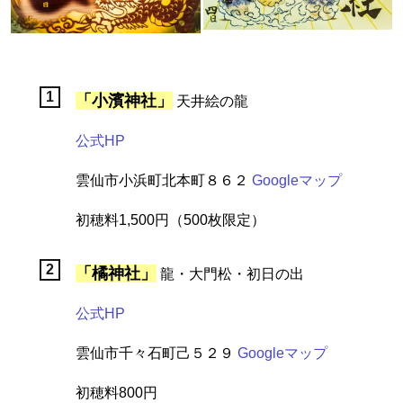
「小濱神社」
天井絵の龍
公式HP
雲仙市小浜町北本町８６２
Googleマップ
初穂料1,500円（500枚限定）
「橘神社」
龍・大門松・初日の出
公式HP
雲仙市千々石町己５２９
Googleマップ
初穂料800円