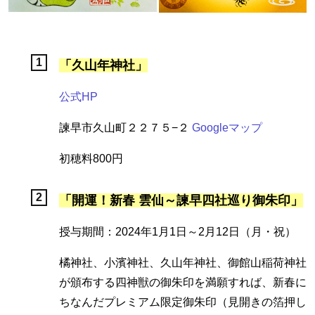
「久山年神社」
公式HP
諫早市久山町２２７５−２
Googleマップ
初穂料800円
「開運！新春 雲仙～諫早四社巡り御朱印」
授与期間：2024年1月1日～2月12日（月・祝）
橘神社、小濱神社、久山年神社、御館山稲荷神社
が頒布する四神獣の御朱印を満願すれば、新春に
ちなんだプレミアム限定御朱印（見開きの箔押し