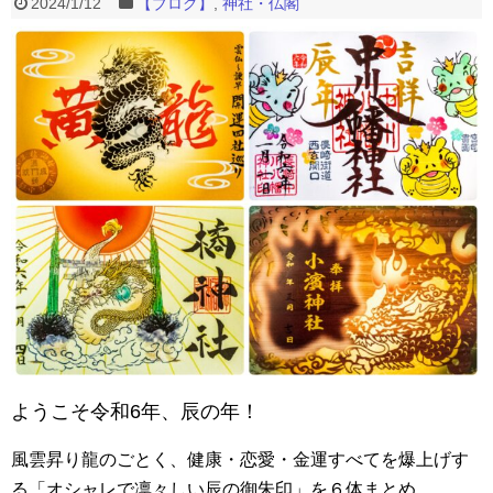
2024/1/12
【ブログ】
,
神社・仏閣
ようこそ令和6年、辰の年！
風雲昇り龍のごとく、健康・恋愛・金運すべてを爆上げす
る「オシャレで凛々しい辰の御朱印」を６体まとめ。