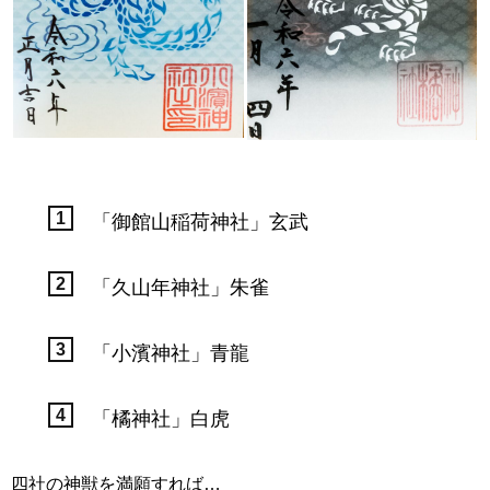
「御館山稲荷神社」玄武
「久山年神社」朱雀
「小濱神社」青龍
「橘神社」白虎
四社の神獣を満願すれば…