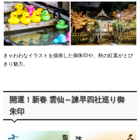
きゃわわなイラストを描画した御朱印や、秋の紅葉がとび
きり魅力。
開運！新春 雲仙～諫早四社巡り御
朱印