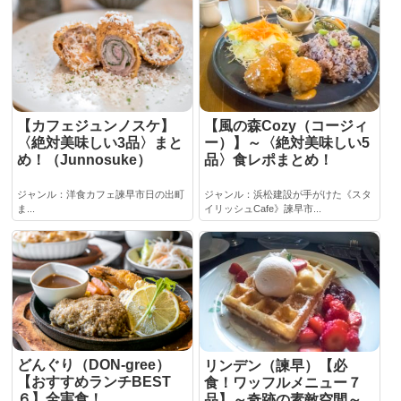
【カフェジュンノスケ】
【風の森Cozy（コージィ
〈絶対美味しい3品〉まと
ー）】～〈絶対美味しい5
め！（Junnosuke）
品〉食レポまとめ！
ジャンル：洋食カフェ諫早市日の出町
ジャンル：浜松建設が手がけた《スタ
ま...
イリッシュCafe》諫早市...
どんぐり（DON-gree）
リンデン（諫早）【必
【おすすめランチBEST
食！ワッフルメニュー７
６】全実食！
品】～奇跡の素敵空間～