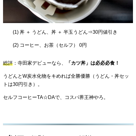
丼 ＋ うどん、丼 ＋ 半玉うどん⇒30円値引き
コーヒー、お茶（セルフ） 0円
総評
：寺田家デビューなら、
「カツ丼」は必必必食！
うどんとW炭水化物をキめれば全勝優勝（うどん・丼セッ
トは30円引き）。
セルフコーヒーTA☆DAで、コスパ界王神やろ。