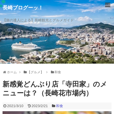
長崎ブログーッ！
【旅の達人による】長崎観光とグルメガイド
ホーム
【グルメ】
和食
新感覚どんぶり店「寺田家」のメ
ニューは？（長崎花市場内）
2021/3/10
2023/2/21
和食