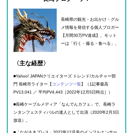
長崎県の観光・お出かけ・グル
メ情報を発信する個人ブロガー
【月間30万PV達成】。モット
ーは「行く・撮る・食べる」。
〈主な経歴〉
■Yahoo! JAPANクリエイターズ トレンド/カルチャー部
門 長崎市ライター【
コンテンツ一覧
】（1記事最高
PV13,041 ／ 平均PV4,443［2022年12月5日時点］）
■長崎ケーブルメディア「なんでんカフェ」で、長崎ラ
ンタンフェスティバルの達人として出演（2020年2月3日
放送）。
■「ながさきプレス」2022年12月号のインフルエンサー