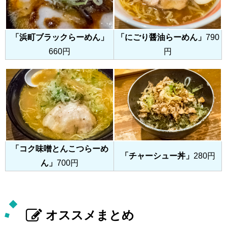
「浜町ブラックらーめん」
「にごり醤油らーめん」
790
660円
円
「コク味噌とんこつらーめ
「チャーシュー丼」
280円
ん」
700円
オススメまとめ