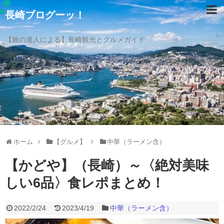
長崎ブログーッ！
【旅の達人による】長崎観光とグルメガイド
ホーム
【グルメ】
中華（ラーメン含）
【かどや】（長崎）～〈絶対美味
しい6品〉食レポまとめ！
2022/2/24
2023/4/19
中華（ラーメン含）