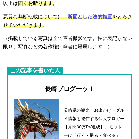
以上は
固くお断ります
。
悪質な無断転載については、
断固とした法的措置
をとらさ
せていただきます
。
（掲載している写真は全て筆者撮影です。特に表記がない
限り、写真などの著作権は筆者に帰属します。）
この記事を書いた人
長崎ブログーッ！
長崎県の観光・お出かけ・グル
メ情報を発信する個人ブロガー
【月間30万PV達成】。モット
ーは「行く・撮る・食べる」。