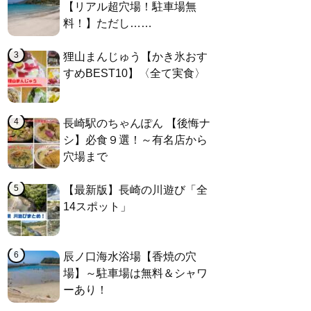
【リアル超穴場！駐車場無
料！】ただし……
狸山まんじゅう【かき氷おす
すめBEST10】〈全て実食〉
長崎駅のちゃんぽん 【後悔ナ
シ】必食９選！～有名店から
穴場まで
【最新版】長崎の川遊び「全
14スポット」
辰ノ口海水浴場【香焼の穴
場】～駐車場は無料＆シャワ
ーあり！