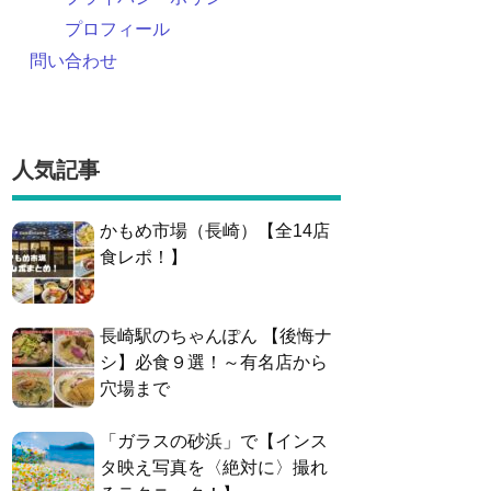
プロフィール
問い合わせ
人気記事
かもめ市場（長崎）【全14店
食レポ！】
長崎駅のちゃんぽん 【後悔ナ
シ】必食９選！～有名店から
穴場まで
「ガラスの砂浜」で【インス
タ映え写真を〈絶対に〉撮れ