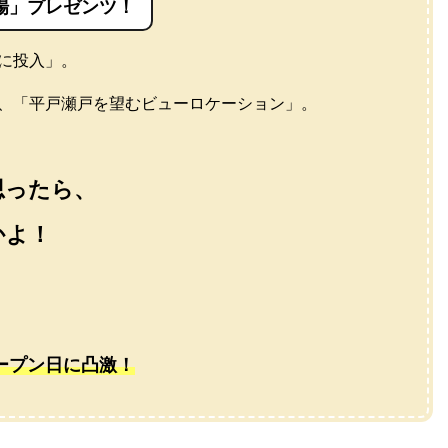
場」プレゼンツ！
に投入」。
、「平戸瀬戸を望むビューロケーション」。
思ったら、
かよ！
ープン日に凸激！