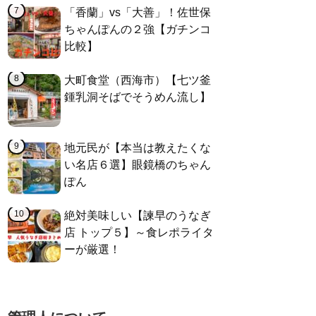
「香蘭」vs「大善」！佐世保
ちゃんぽんの２強【ガチンコ
比較】
大町食堂（西海市）【七ツ釜
鍾乳洞そばでそうめん流し】
地元民が【本当は教えたくな
い名店６選】眼鏡橋のちゃん
ぽん
絶対美味しい【諫早のうなぎ
店 トップ５】～食レポライタ
ーが厳選！