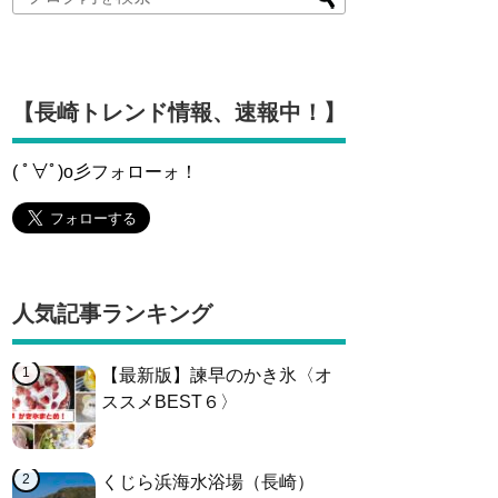
【長崎トレンド情報、速報中！】
( ﾟ∀ﾟ)o彡フォローォ！
人気記事ランキング
【最新版】諫早のかき氷〈オ
ススメBEST６〉
くじら浜海水浴場（長崎）