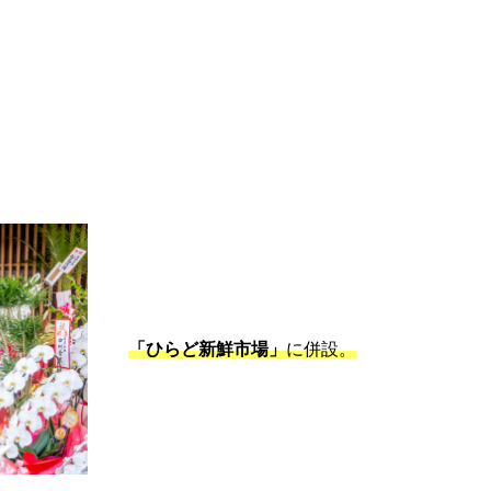
「ひらど新鮮市場」
に併設。