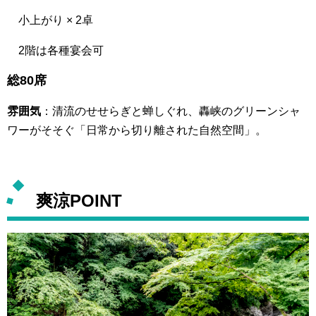
小上がり × 2卓
2階は各種宴会可
総80席
雰囲気
：清流のせせらぎと蝉しぐれ、轟峡のグリーンシャ
ワーがそそぐ「日常から切り離された自然空間」。
爽涼POINT