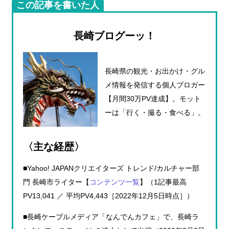
この記事を書いた人
長崎ブログーッ！
長崎県の観光・お出かけ・グル
メ情報を発信する個人ブロガー
【月間30万PV達成】。モット
ーは「行く・撮る・食べる」。
〈主な経歴〉
■Yahoo! JAPANクリエイターズ トレンド/カルチャー部
門 長崎市ライター【
コンテンツ一覧
】（1記事最高
PV13,041 ／ 平均PV4,443［2022年12月5日時点］）
■長崎ケーブルメディア「なんでんカフェ」で、長崎ラ