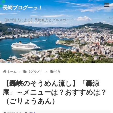
長崎ブログーッ！
【旅の達人による】長崎観光とグルメガイド
ホーム
【グルメ】
和食
【轟峡のそうめん流し】「轟涼
庵」～メニューは？おすすめは？
（ごりょうあん）