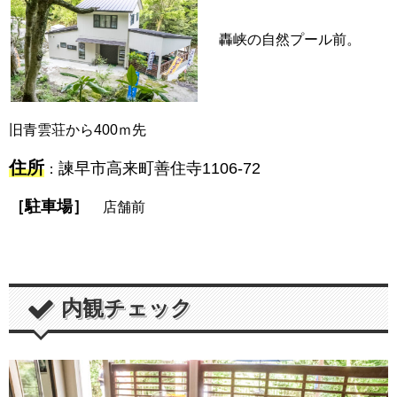
轟峡の自然プール前。
旧青雲荘から400ｍ先
住所
諫早市高来町善住寺1106-72
：
［駐車場］
店舗前
内観チェック