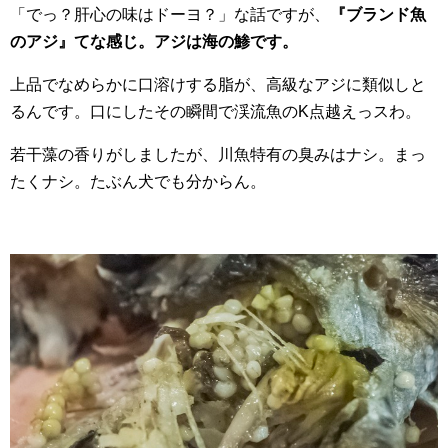
「でっ？肝心の味はドーヨ？」な話ですが、
『ブランド魚
のアジ』てな感じ。アジは海の鯵です。
上品でなめらかに口溶けする脂が、高級なアジに類似しと
るんです。口にしたその瞬間で渓流魚のK点越えっスわ。
若干藻の香りがしましたが、川魚特有の臭みはナシ。まっ
たくナシ。たぶん犬でも分からん。