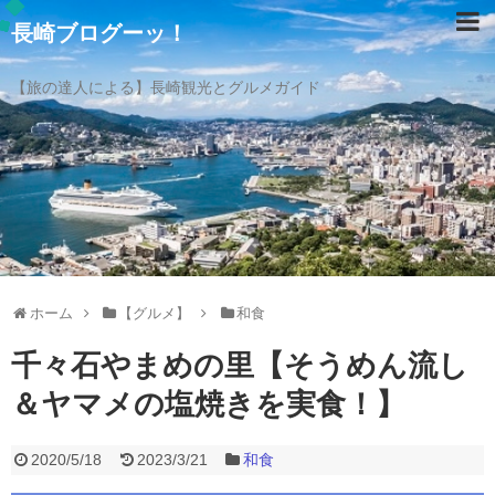
長崎ブログーッ！
【旅の達人による】長崎観光とグルメガイド
ホーム
【グルメ】
和食
千々石やまめの里【そうめん流し
＆ヤマメの塩焼きを実食！】
2020/5/18
2023/3/21
和食