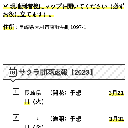
現地到着後にマップを開いてください（必ず
お役に立てます）。
住所
長崎県大村市東野岳町1097-1
：
サクラ開花速報【2023】
長崎県
〈開花〉予想
3月21
日
（火）
〃
〈満開〉予想
3月31
日
（金）