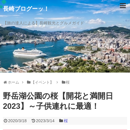
長崎ブログーッ！
【旅の達人による】長崎観光とグルメガイド
ホーム
【イベント】
桜
野岳湖公園の桜【開花と満開日
2023】～子供連れに最適！
2020/3/18
2023/3/14
桜