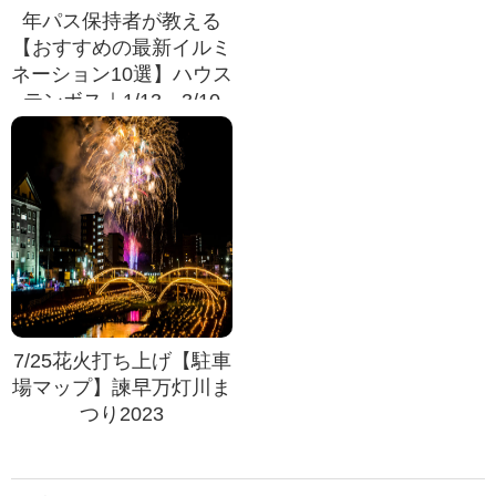
年パス保持者が教える
【おすすめの最新イルミ
ネーション10選】ハウス
テンボス｜1/13～3/10
7/25花火打ち上げ【駐車
場マップ】諫早万灯川ま
つり2023