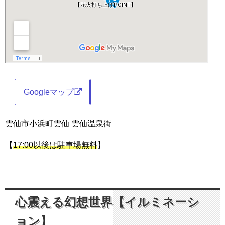
Googleマップ
雲仙市小浜町雲仙 雲仙温泉街
【
17:00以後は駐車場無料
】
心震える幻想世界【イルミネーシ
ョン】