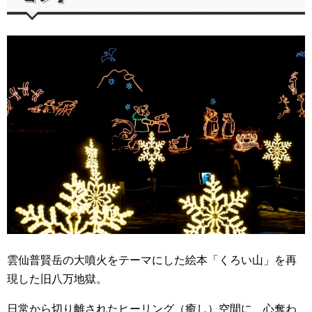
雲仙普賢岳の大噴火をテーマにした絵本「くろい山」を再
現した旧八万地獄。
日常から切り離されたヒーリング（癒し）空間に、心奪わ