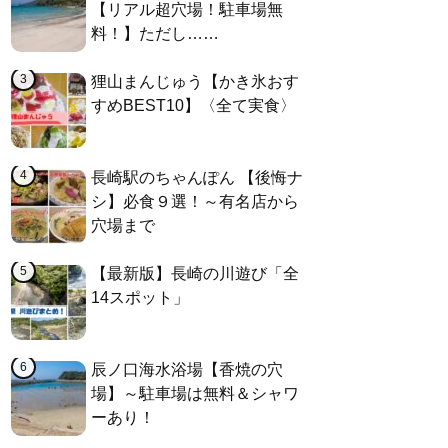
【リアル超穴場！駐車場無
料！】ただし……
狸山まんじゅう【かき氷おす
すめBEST10】〈全て実食〉
長崎駅のちゃんぽん 【後悔ナ
シ】必食９選！～有名店から
穴場まで
【最新版】長崎の川遊び「全
14スポット」
辰ノ口海水浴場【香焼の穴
場】～駐車場は無料＆シャワ
ーあり！