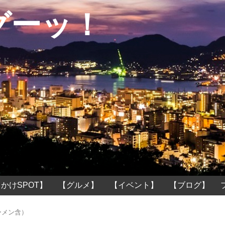
グーッ！
イド
かけSPOT】
【グルメ】
【イベント】
【ブログ】
ーメン含）