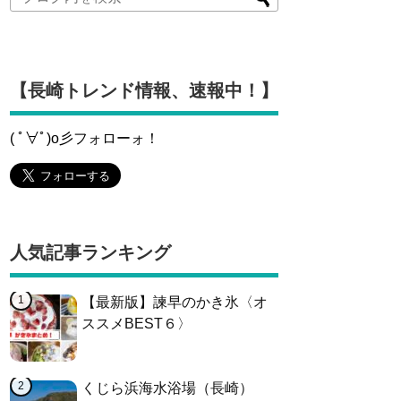
【長崎トレンド情報、速報中！】
( ﾟ∀ﾟ)o彡フォローォ！
人気記事ランキング
【最新版】諫早のかき氷〈オ
ススメBEST６〉
くじら浜海水浴場（長崎）