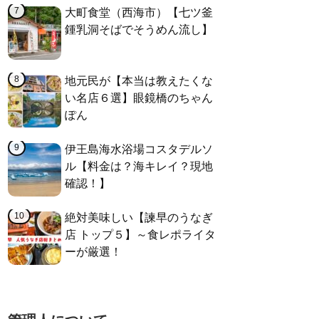
大町食堂（西海市）【七ツ釜
鍾乳洞そばでそうめん流し】
地元民が【本当は教えたくな
い名店６選】眼鏡橋のちゃん
ぽん
伊王島海水浴場コスタデルソ
ル【料金は？海キレイ？現地
確認！】
絶対美味しい【諫早のうなぎ
店 トップ５】～食レポライタ
ーが厳選！