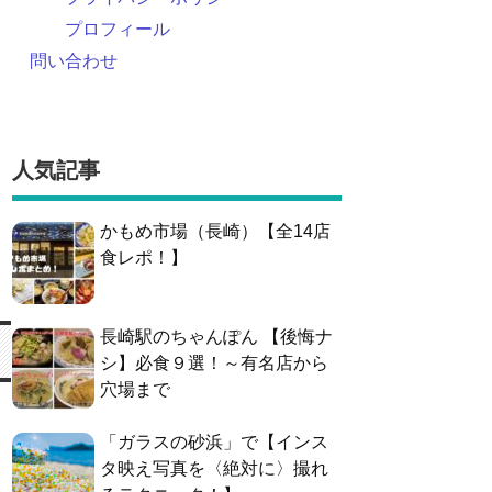
プロフィール
問い合わせ
人気記事
かもめ市場（長崎）【全14店
食レポ！】
長崎駅のちゃんぽん 【後悔ナ
シ】必食９選！～有名店から
穴場まで
「ガラスの砂浜」で【インス
タ映え写真を〈絶対に〉撮れ