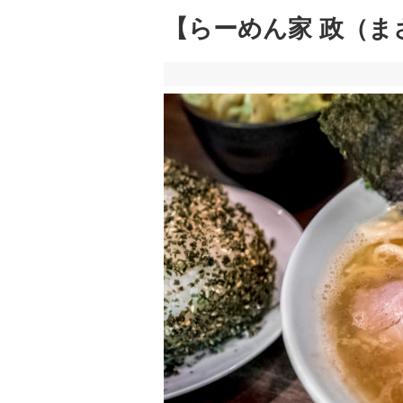
【らーめん家 政（ま