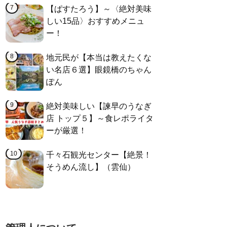
【ぱすたろう】～〈絶対美味
しい15品〉おすすめメニュ
ー！
地元民が【本当は教えたくな
い名店６選】眼鏡橋のちゃん
ぽん
絶対美味しい【諫早のうなぎ
店 トップ５】～食レポライタ
ーが厳選！
千々石観光センター【絶景！
そうめん流し】（雲仙）