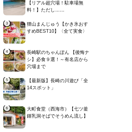
【リアル超穴場！駐車場無
料！】ただし……
狸山まんじゅう【かき氷おす
すめBEST10】〈全て実食〉
長崎駅のちゃんぽん 【後悔ナ
シ】必食９選！～有名店から
穴場まで
【最新版】長崎の川遊び「全
14スポット」
大町食堂（西海市）【七ツ釜
鍾乳洞そばでそうめん流し】