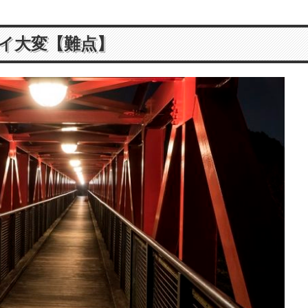
イ大変【難点】