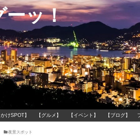
グーッ！
イド
かけSPOT】
【グルメ】
【イベント】
【ブログ】
夜景スポット