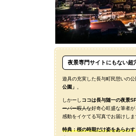
夜景専門サイトにもない超
遊具の充実した長与町民憩いの公
公園」
。
しかーし
ココは長与随一の夜景S
ーパー暇人な
好奇心旺盛な筆者が
感動をイケてる写真でお届けしま
特典：桜の時期だけ姿をあらわす