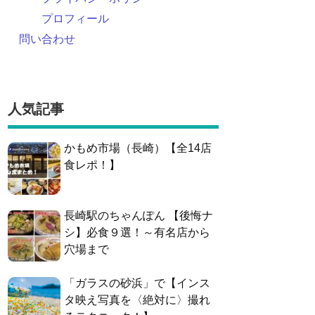
プロフィール
問い合わせ
人気記事
かもめ市場（長崎）【全14店
食レポ！】
長崎駅のちゃんぽん 【後悔ナ
シ】必食９選！～有名店から
穴場まで
「ガラスの砂浜」で【インス
タ映え写真を〈絶対に〉撮れ