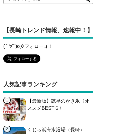
【長崎トレンド情報、速報中！】
( ﾟ∀ﾟ)o彡フォローォ！
人気記事ランキング
【最新版】諫早のかき氷〈オ
ススメBEST６〉
くじら浜海水浴場（長崎）