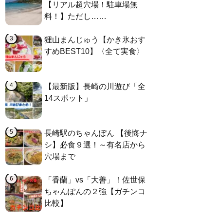
【リアル超穴場！駐車場無
料！】ただし……
狸山まんじゅう【かき氷おす
すめBEST10】〈全て実食〉
【最新版】長崎の川遊び「全
14スポット」
長崎駅のちゃんぽん 【後悔ナ
シ】必食９選！～有名店から
穴場まで
「香蘭」vs「大善」！佐世保
ちゃんぽんの２強【ガチンコ
比較】