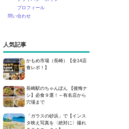
プロフィール
問い合わせ
人気記事
かもめ市場（長崎）【全14店
食レポ！】
長崎駅のちゃんぽん 【後悔ナ
シ】必食９選！～有名店から
穴場まで
「ガラスの砂浜」で【インス
タ映え写真を〈絶対に〉撮れ