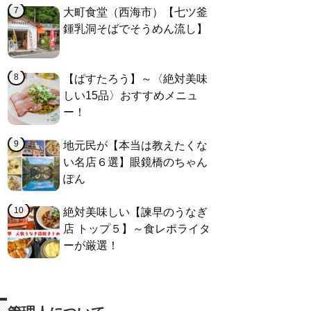
大町食堂（西海市）【七ツ釜
鍾乳洞そばでそうめん流し】
【ぱすたろう】～〈絶対美味
しい15品〉おすすめメニュ
ー！
地元民が【本当は教えたくな
い名店６選】眼鏡橋のちゃん
ぽん
絶対美味しい【諫早のうなぎ
店 トップ５】～食レポライタ
ーが厳選！