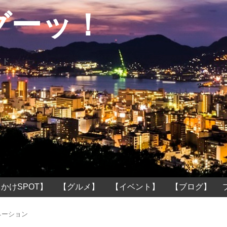
グーッ！
イド
かけSPOT】
【グルメ】
【イベント】
【ブログ】
ネーション