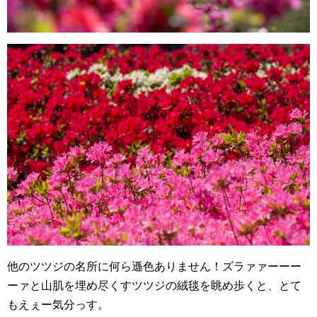
他のツツジの名所に何ら遜色ありません！ズラァァーーー
ーァと山肌を埋め尽くすツツジの絨毯を眺め歩くと、とて
もえぇー気分っす。