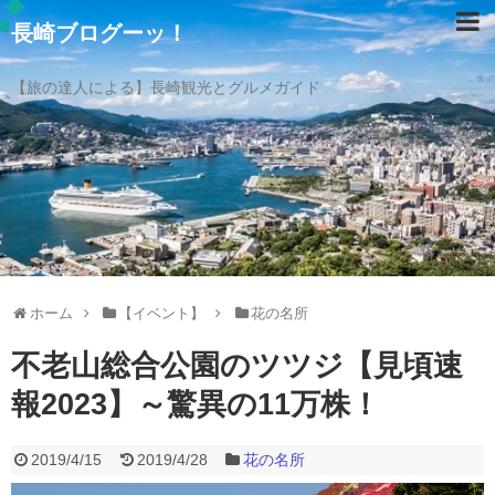
長崎ブログーッ！
【旅の達人による】長崎観光とグルメガイド
ホーム
【イベント】
花の名所
不老山総合公園のツツジ【見頃速
報2023】～驚異の11万株！
2019/4/15
2019/4/28
花の名所