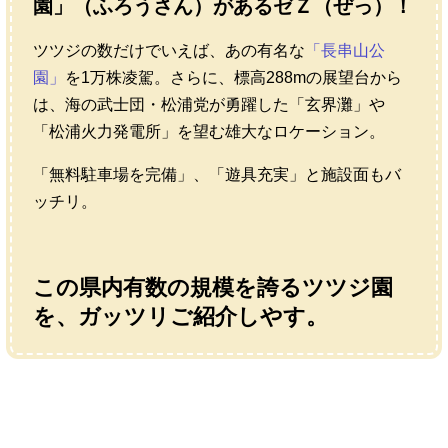
園」（ふろうさん）があるゼＺ（ぜっ）！
ツツジの数だけでいえば、あの有名な
「長串山公
園」
を1万株凌駕。さらに、標高288mの展望台から
は、海の武士団・松浦党が勇躍した「玄界灘」や
「松浦火力発電所」を望む雄大なロケーション。
「無料駐車場を完備」、「遊具充実」と施設面もバ
ッチリ。
この県内有数の規模を誇るツツジ園
を、ガッツリご紹介しやす。