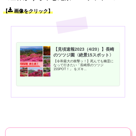
【
画像をクリック】
【見頃速報2023（4/20）】長崎
のツツジ園〈絶景15スポット〉
【令和最大の衝撃ッ！】死んでも幽霊に
なって行きたい「長崎県のツツジ
15SPOT！」 をズキ...