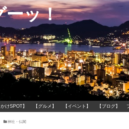
グーッ！
イド
かけSPOT】
【グルメ】
【イベント】
【ブログ】
神社・仏閣