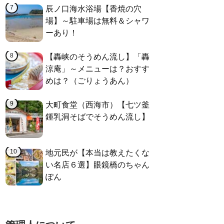
辰ノ口海水浴場【香焼の穴
場】～駐車場は無料＆シャワ
ーあり！
【轟峡のそうめん流し】「轟
涼庵」～メニューは？おすす
めは？（ごりょうあん）
大町食堂（西海市）【七ツ釜
鍾乳洞そばでそうめん流し】
地元民が【本当は教えたくな
い名店６選】眼鏡橋のちゃん
ぽん