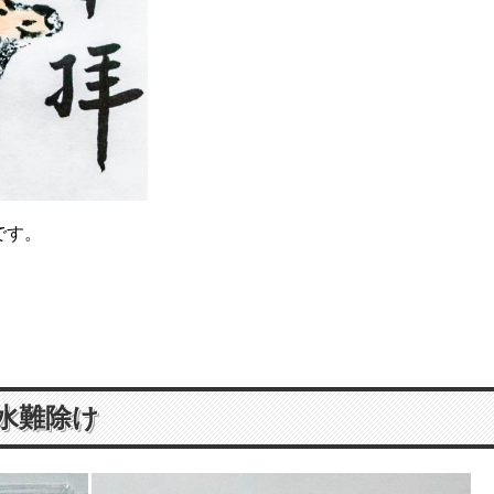
です。
水難除け