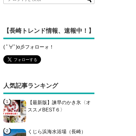
【長崎トレンド情報、速報中！】
( ﾟ∀ﾟ)o彡フォローォ！
人気記事ランキング
【最新版】諫早のかき氷〈オ
ススメBEST６〉
くじら浜海水浴場（長崎）