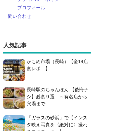
プロフィール
問い合わせ
人気記事
かもめ市場（長崎）【全14店
食レポ！】
長崎駅のちゃんぽん 【後悔ナ
シ】必食９選！～有名店から
穴場まで
「ガラスの砂浜」で【インス
タ映え写真を〈絶対に〉撮れ