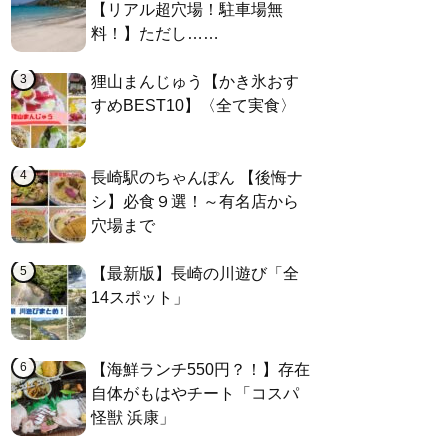
【リアル超穴場！駐車場無
料！】ただし……
狸山まんじゅう【かき氷おす
すめBEST10】〈全て実食〉
長崎駅のちゃんぽん 【後悔ナ
シ】必食９選！～有名店から
穴場まで
【最新版】長崎の川遊び「全
14スポット」
【海鮮ランチ550円？！】存在
自体がもはやチート「コスパ
怪獣 浜康」