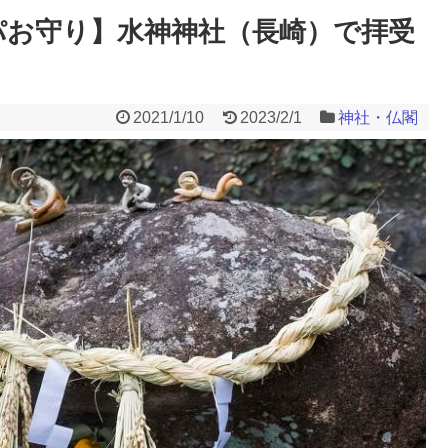
パお守り】水神神社（長崎）で拝受
2021/1/10
2023/2/1
神社・仏閣