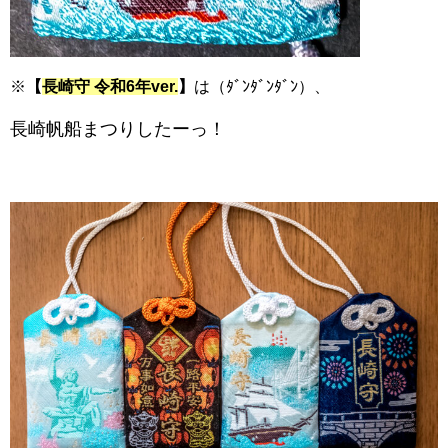
※
【
長崎守 令和6年ver.
】
は（ﾀﾞﾝﾀﾞﾝﾀﾞﾝ）、
長崎帆船まつりしたーっ！