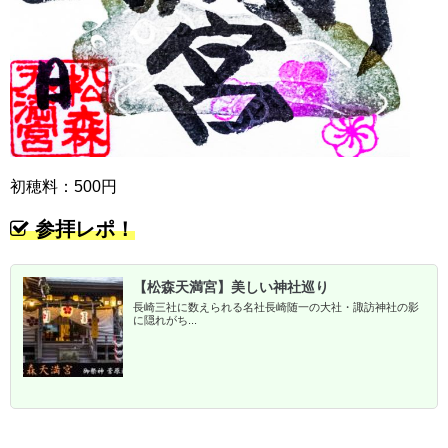
初穂料：500円
参拝レポ！
【松森天満宮】美しい神社巡り
長崎三社に数えられる名社長崎随一の大社・諏訪神社の影
に隠れがち...