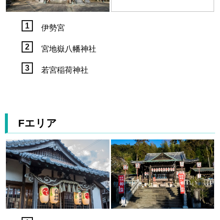
伊勢宮
宮地嶽八幡神社
若宮稲荷神社
Fエリア