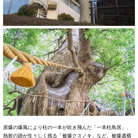
原爆の爆風により柱の一本が吹き飛んだ「一本柱鳥居」、
熱射の跡が生々しく残る「被爆クスノキ」など、被爆遺構