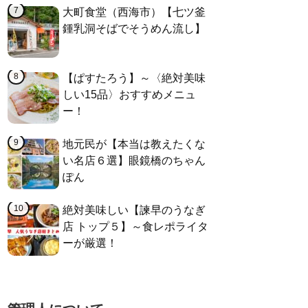
大町食堂（西海市）【七ツ釜
鍾乳洞そばでそうめん流し】
【ぱすたろう】～〈絶対美味
しい15品〉おすすめメニュ
ー！
地元民が【本当は教えたくな
い名店６選】眼鏡橋のちゃん
ぽん
絶対美味しい【諫早のうなぎ
店 トップ５】～食レポライタ
ーが厳選！