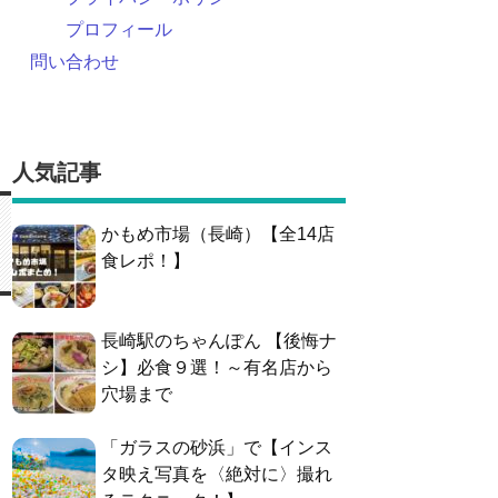
プロフィール
問い合わせ
人気記事
かもめ市場（長崎）【全14店
食レポ！】
長崎駅のちゃんぽん 【後悔ナ
シ】必食９選！～有名店から
穴場まで
「ガラスの砂浜」で【インス
タ映え写真を〈絶対に〉撮れ