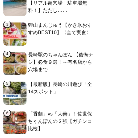
【リアル超穴場！駐車場無
料！】ただし……
狸山まんじゅう【かき氷おす
すめBEST10】〈全て実食〉
長崎駅のちゃんぽん 【後悔ナ
シ】必食９選！～有名店から
穴場まで
【最新版】長崎の川遊び「全
14スポット」
「香蘭」vs「大善」！佐世保
ちゃんぽんの２強【ガチンコ
比較】