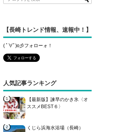
【長崎トレンド情報、速報中！】
( ﾟ∀ﾟ)o彡フォローォ！
人気記事ランキング
【最新版】諫早のかき氷〈オ
ススメBEST６〉
くじら浜海水浴場（長崎）