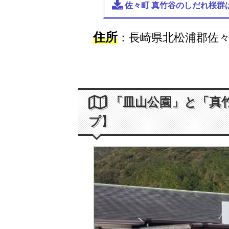
佐々町 真竹谷のしだれ桜群
住所
：長崎県北松浦郡佐
「皿山公園」と「真
プ】