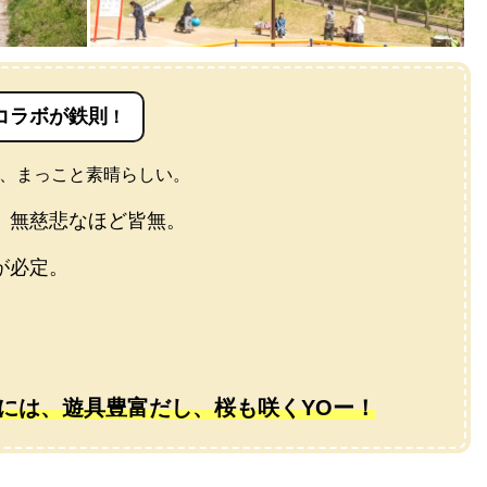
コラボが鉄則
！
は、まっこと素晴らしい。
。無慈悲なほど皆無。
が必定。
には、遊具豊富だし、桜も咲くYOー！