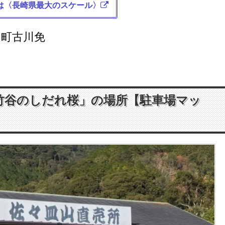
は〈長崎県最大のスケール〉
々町古川免
竹谷のしだれ桜」の場所【駐車場マッ