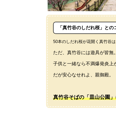
「真竹谷のしだれ桜」との
50本のしだれ桜が花開く真竹谷
ただ、真竹谷には遊具が皆無
子供と一緒なら不満爆発炎上
だが安心なせれよ、親御殿。
真竹谷そばの「皿山公園」